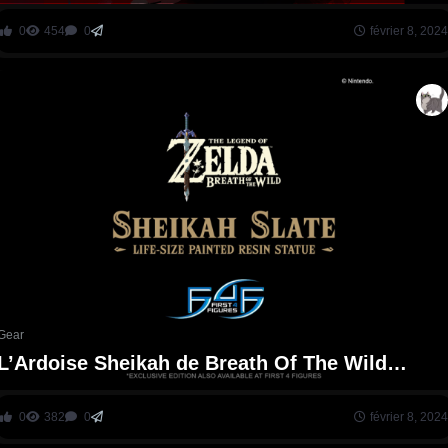
Arrive Ce Printemps
0
454
0
février 8, 2024
Gear
L’Ardoise Sheikah de Breath Of The Wild
Reçoit Une Statue Grandeur Nature
0
382
0
février 8, 2024