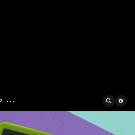
...
IZ