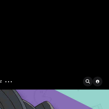
...
IZ