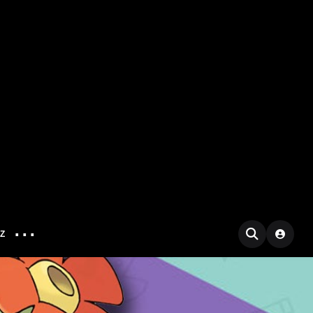
...
IZ