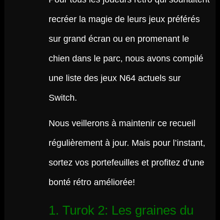
recréer la magie de leurs jeux préférés
sur grand écran ou en promenant le
chien dans le parc, nous avons compilé
une liste des jeux N64 actuels sur
Switch.
Nous veillerons à maintenir ce recueil
régulièrement à jour. Mais pour l’instant,
sortez vos portefeuilles et profitez d’une
bonté rétro améliorée!
1. Turok 2: Les graines du