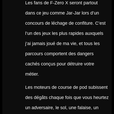
Les fans de F-Zero X seront partout
dans ce jeu comme Jar-Jar lors d’un
concours de léchage de confiture. C’est
l’un des jeux les plus rapides auxquels
j’ai jamais joué de ma vie, et tous les
parcours comportent des dangers
cachés conçus pour détruire votre
métier.
Les moteurs de course de pod subissent
des dégâts chaque fois que vous heurtez
un adversaire, le sol, une falaise, un