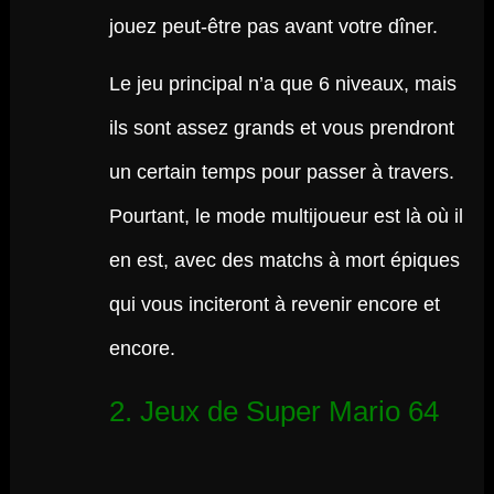
jouez peut-être pas avant votre dîner.
Le jeu principal n’a que 6 niveaux, mais
ils sont assez grands et vous prendront
un certain temps pour passer à travers.
Pourtant, le mode multijoueur est là où il
en est, avec des matchs à mort épiques
qui vous inciteront à revenir encore et
encore.
2. Jeux de Super Mario 64