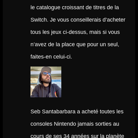
le catalogue croissant de titres de la
Switch. Je vous conseillerais d’acheter
tous les jeux ci-dessus, mais si vous
n’avez de la place que pour un seul,
faites-en celui-ci.
Seb Santabarbara a acheté toutes les
consoles Nintendo jamais sorties au
cours de ses 34 années sur la planète