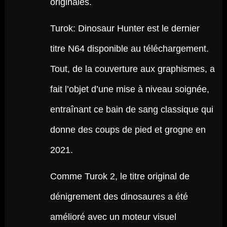
originales.
Turok: Dinosaur Hunter est le dernier
titre N64 disponible au téléchargement.
Tout, de la couverture aux graphismes, a
fait l’objet d’une mise à niveau soignée,
entraînant ce bain de sang classique qui
donne des coups de pied et grogne en
2021.
Comme Turok 2, le titre original de
dénigrement des dinosaures a été
amélioré avec un moteur visuel