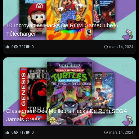
10 Incroyables Hacks De ROM GameCube À
Télécharger
0
727
0
mars 14, 2024
Classement Des Meilleurs Hacks De Rom SEGA
Jamais Créés
0
717
0
mars 14, 2024