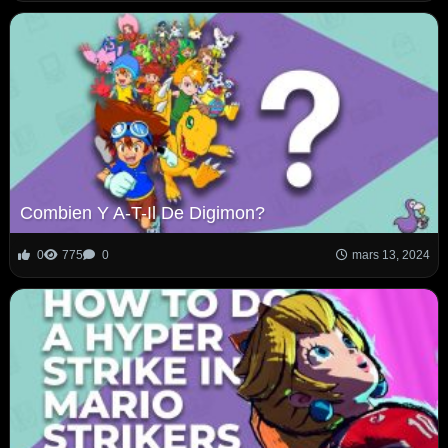
Combien Y A-T-Il De Digimon?
0
775
0
mars 13, 2024