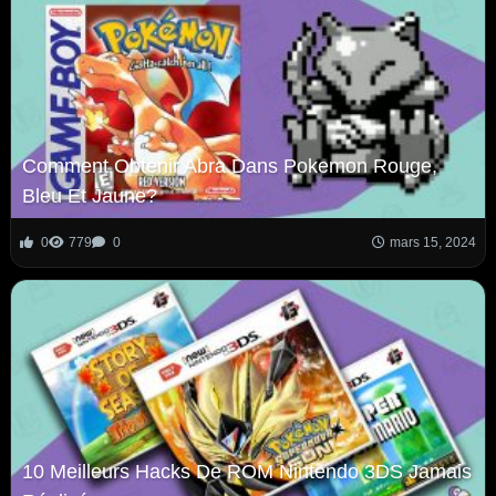
Comment Obtenir Abra Dans Pokemon Rouge,
Bleu Et Jaune?
0
779
0
mars 15, 2024
10 Meilleurs Hacks De ROM Nintendo 3DS Jamais