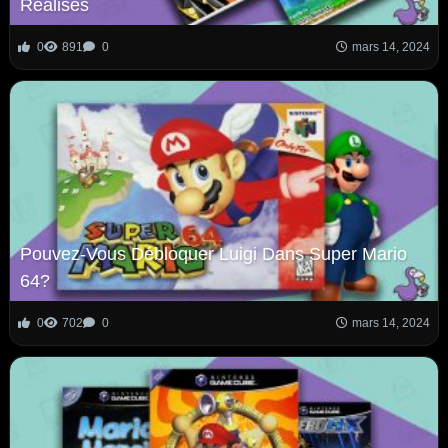
Réalisés
0
891
0
mars 14, 2024
Pouvez-Vous Débloquer Luigi Dans Super Mario
64?
0
702
0
mars 14, 2024