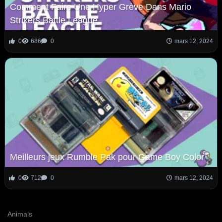
Comment Faire Une Hyper Grève Dans Mario
Strikers Battle League
0
686
0
mars 12, 2024
Meilleurs jeux Rumble Pak pour Game Boy Color
0
712
0
mars 12, 2024
Animals