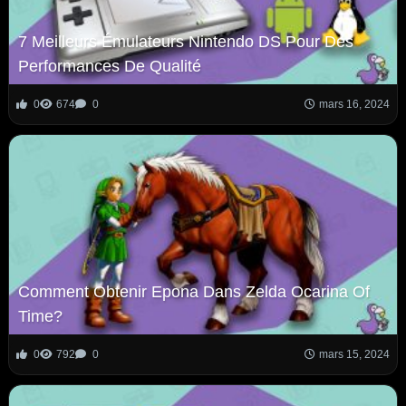
7 Meilleurs Émulateurs Nintendo DS Pour Des
Performances De Qualité
0
674
0
mars 16, 2024
Comment Obtenir Epona Dans Zelda Ocarina Of
Time?
0
792
0
mars 15, 2024