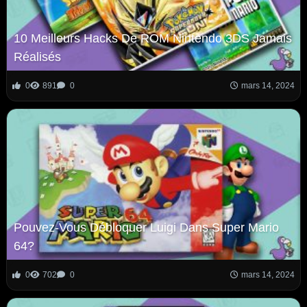
10 Meilleurs Hacks De ROM Nintendo 3DS Jamais
Réalisés
0
891
0
mars 14, 2024
Pouvez-Vous Débloquer Luigi Dans Super Mario
64?
0
702
0
mars 14, 2024