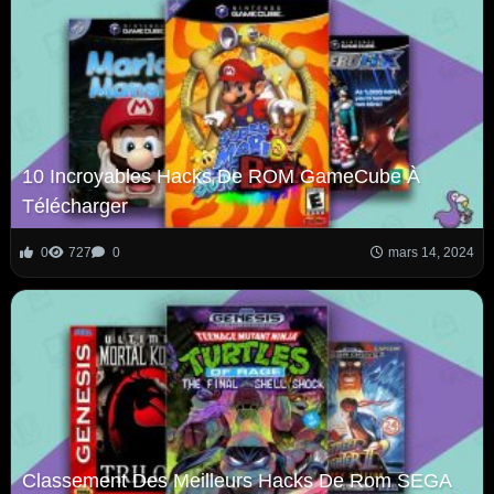
10 Incroyables Hacks De ROM GameCube À
Télécharger
0
727
0
mars 14, 2024
Classement Des Meilleurs Hacks De Rom SEGA