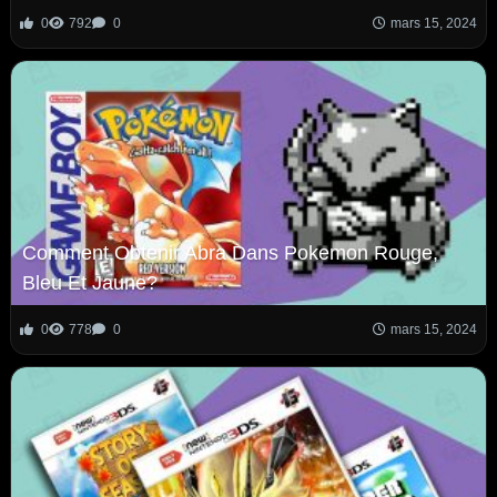
0
792
0
mars 15, 2024
Comment Obtenir Abra Dans Pokemon Rouge,
Bleu Et Jaune?
0
778
0
mars 15, 2024