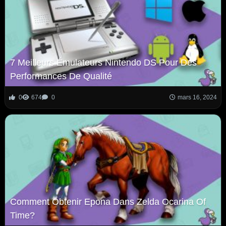
7 Meilleurs Émulateurs Nintendo DS Pour Des
Performances De Qualité
0
674
0
mars 16, 2024
Comment Obtenir Epona Dans Zelda Ocarina Of
Time?