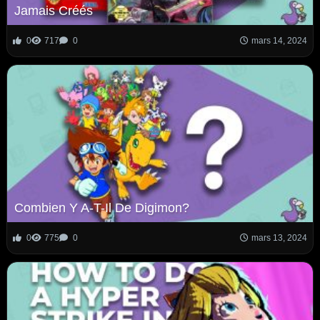
Jamais Créés
0
717
0
mars 14, 2024
Combien Y A-T-Il De Digimon?
0
775
0
mars 13, 2024