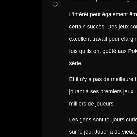
L’intérêt peut également êt
certain succès. Des jeux 
excellent travail pour élar
fois qu’ils ont goûté aux Po
série.
Et il n’y a pas de meilleur
jouant à ses premiers jeux.
milliers de joueurs
Les gens sont toujours cur
sur le jeu. Jouer à de vieu