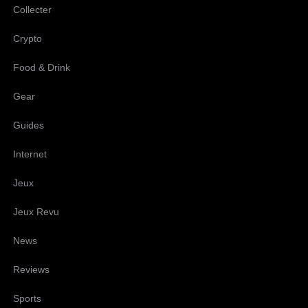
Collecter
Crypto
Food & Drink
Gear
Guides
Internet
Jeux
Jeux Revu
News
Reviews
Sports