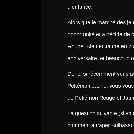
d’enfance.
Alors que le marché des je
opportunité et a décidé de
Rouge, Bleu et Jaune en 20
anniversaire, et beaucoup o
Donc, si récemment vous av
Pokémon Jaune, vous vous d
de Pokémon Rouge et Jau
La question suivante (si vo
comment attraper Bulbasa