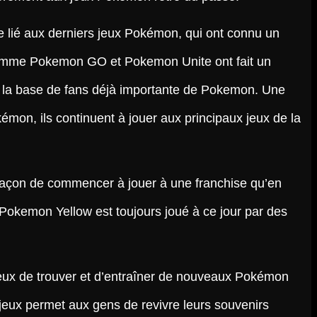
re lié aux derniers jeux Pokémon, qui ont connu un
comme Pokemon GO et Pokemon Unite ont fait un
gir la base de fans déjà importante de Pokemon. Une
kémon, ils continuent à jouer aux principaux jeux de la
e façon de commencer à jouer à une franchise qu’en
 Pokemon Yellow est toujours joué à ce jour par des
ieux de trouver et d’entraîner de nouveaux Pokémon
x jeux permet aux gens de revivre leurs souvenirs