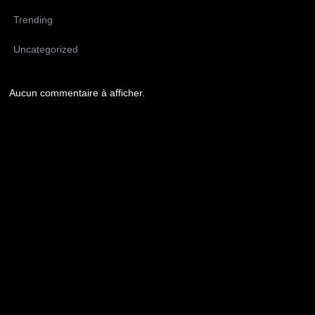
Trending
Uncategorized
Aucun commentaire à afficher.