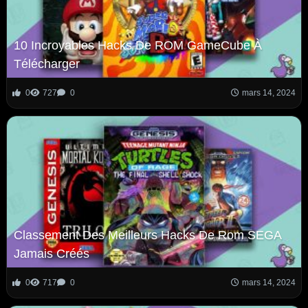
10 Incroyables Hacks De ROM GameCube À
Télécharger
0
727
0
mars 14, 2024
Classement Des Meilleurs Hacks De Rom SEGA
Jamais Créés
0
717
0
mars 14, 2024