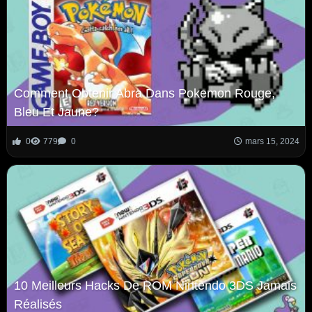
Comment Obtenir Abra Dans Pokemon Rouge,
Bleu Et Jaune?
0
779
0
mars 15, 2024
10 Meilleurs Hacks De ROM Nintendo 3DS Jamais
Réalisés