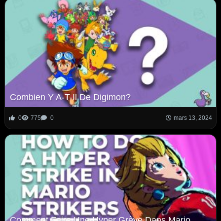
Combien Y A-T-Il De Digimon?
0
775
0
mars 13, 2024
Comment Faire Une Hyper Grève Dans Mario