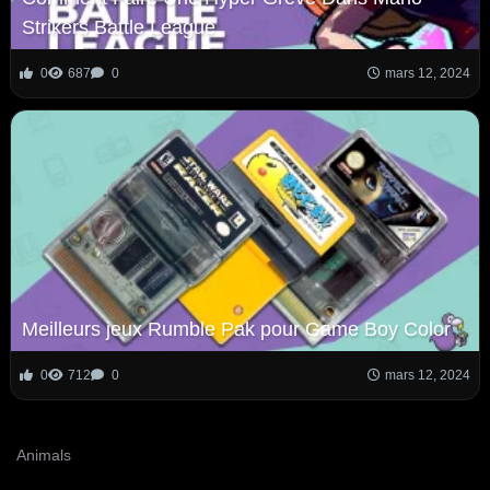
Strikers Battle League
0
687
0
mars 12, 2024
Meilleurs jeux Rumble Pak pour Game Boy Color
0
712
0
mars 12, 2024
Animals