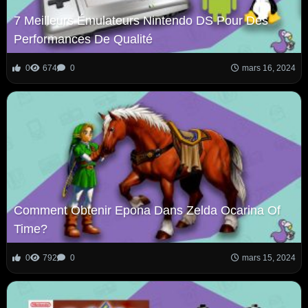
7 Meilleurs Émulateurs Nintendo DS Pour Des
Performances De Qualité
0
674
0
mars 16, 2024
Comment Obtenir Epona Dans Zelda Ocarina Of
Time?
0
792
0
mars 15, 2024