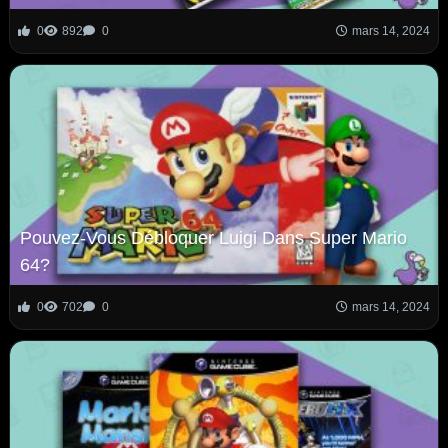
0
892
0
mars 14, 2024
Pouvez-Vous Débloquer Luigi Dans Super Mario
64?
0
702
0
mars 14, 2024