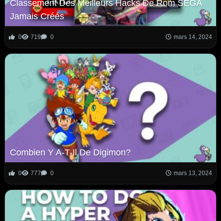
Classement Des Meilleurs Hacks De Rom SEGA
Jamais Créés
0
719
0
mars 14, 2024
Combien Y A-T-Il De Digimon?
0
777
0
mars 13, 2024