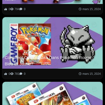
0
794
0
mars 15, 2024
Comment Obtenir Abra Dans Pokemon Rouge,
Bleu Et Jaune?
0
781
0
mars 15, 2024