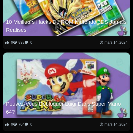
10 Meilleurs Hacks De ROM Nintendo 3DS Jamais
Réalisés
0
893
0
mars 14, 2024
Pouvez-Vous Débloquer Luigi Dans Super Mario
64?
0
704
0
mars 14, 2024