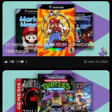
10 Incroyables Hacks De ROM GameCube À
Télécharger
0
729
0
mars 14, 2024