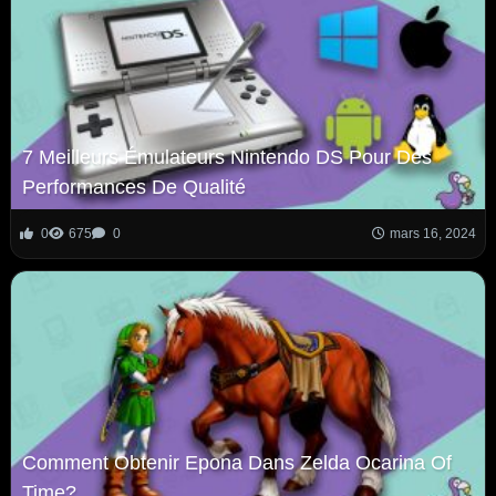
7 Meilleurs Émulateurs Nintendo DS Pour Des
Performances De Qualité
0
675
0
mars 16, 2024
Comment Obtenir Epona Dans Zelda Ocarina Of
Time?