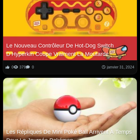
Le Nouveau Contrôleur De Hot-Dog Switch
D’Hyperkin Coupe Vraiment La Moutarde
0
379
0
janvier 31, 2024
Les Répliques De Mini Poké Ball Arrivent À Temps