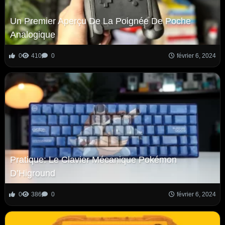
Un Premier Aperçu De La Poignée De Poche
Analogique
0
410
0
février 6, 2024
Pratique: Le Clavier Mécanique Pokémon
D’Higround
0
386
0
février 6, 2024