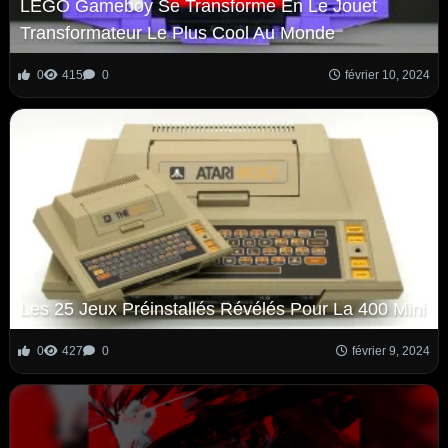
LEGO Gameboy Se Transforme En Le Jouet
Transformateur Le Plus Cool Au Monde
0
415
0
février 10, 2024
Les 25 Jeux Préinstallés Révélés Pour La 400 Mini
0
427
0
février 9, 2024