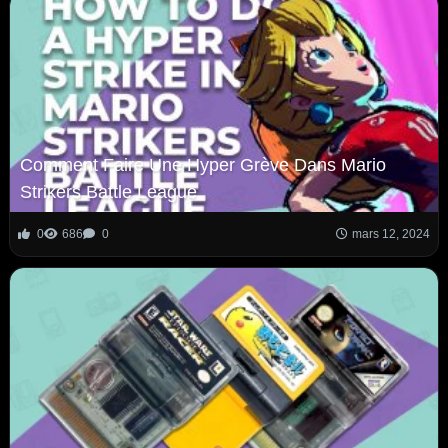
Comment Faire Une Hyper Grève Dans Mario
Strikers Battle League
0
686
0
mars 12, 2024