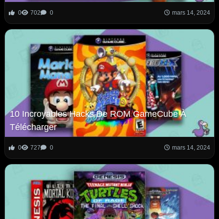
0
702
0
mars 14, 2024
10 Incroyables Hacks De ROM GameCube À
Télécharger
0
727
0
mars 14, 2024