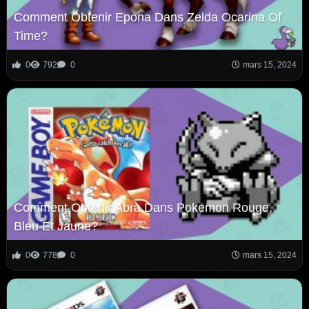
Comment Obtenir Epona Dans Zelda Ocarina Of
Time?
0
792
0
mars 15, 2024
Comment Obtenir Abra Dans Pokemon Rouge,
Bleu Et Jaune?
0
778
0
mars 15, 2024