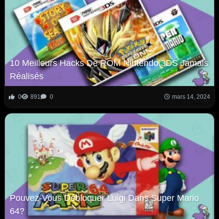
10 Meilleurs Hacks De ROM Nintendo 3DS Jamais
Réalisés
0
891
0
mars 14, 2024
Pouvez-Vous Débloquer Luigi Dans Super Mario
64?