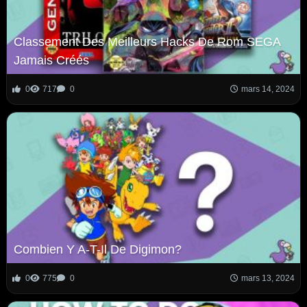
Classement Des Meilleurs Hacks De Rom SEGA
Jamais Créés
0
717
0
mars 14, 2024
Combien Y A-T-Il De Digimon?
0
775
0
mars 13, 2024