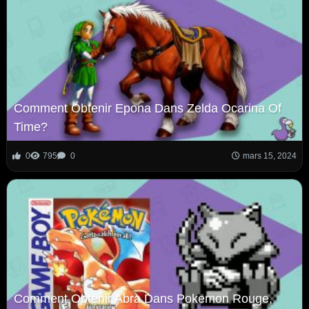
Comment Obtenir Epona Dans Zelda Ocarina Of
Time?
0
795
0
mars 15, 2024
Comment Obtenir Abra Dans Pokemon Rouge,