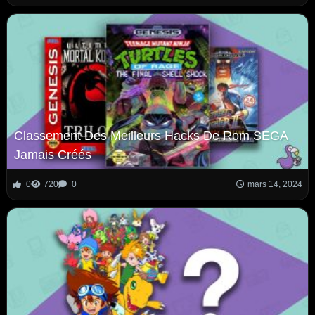
Classement Des Meilleurs Hacks De Rom SEGA
Jamais Créés
0
720
0
mars 14, 2024