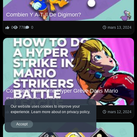
Combien Y A-T-Il De Digimon?
0
778
0
mars 13, 2024
Comment Faire Une Hyper Grève Dans Mario
Strikers Battle League
Our website uses cookies to improve your
0
689
0
mars 12, 2024
experience. Learn more about on privacy policy.
Accept