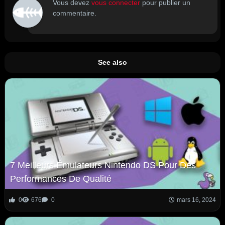
Vous devez
vous connecter
pour publier un
commentaire.
See also
7 Meilleurs Émulateurs Nintendo DS Pour Des
Performances De Qualité
0
676
0
mars 16, 2024