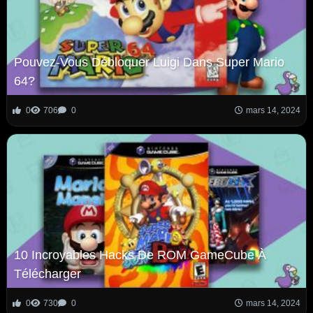
Pouvez-Vous Débloquer Luigi Dans Super Mario
64?
0
706
0
mars 14, 2024
10 Incroyables Hacks De ROM GameCube À
Télécharger
0
730
0
mars 14, 2024