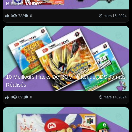
Bleu Et Jaune?
0
783
0
mars 15, 2024
10 Meilleurs Hacks De ROM Nintendo 3DS Jamais
Réalisés
0
895
0
mars 14, 2024