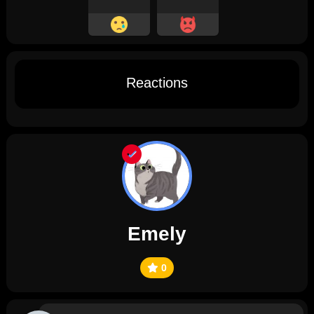
Reactions
Emely
0