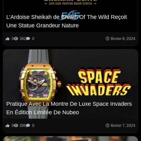
L’Ardoise Sheikah de Breath Of The Wild Reçoit
Une Statue Grandeur Nature
0
382
0
février 8, 2024
Pratique Avec La Montre De Luxe Space Invaders
En Édition Limitée De Nubeo
0
399
0
février 7, 2024