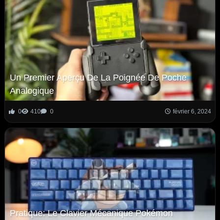
Un Premier Aperçu De La Poignée De Poche
Analogique
0
410
0
février 6, 2024
Pratique: Le Clavier Mécanique Pokémon