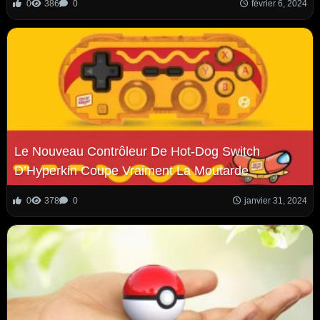
0
386
0
février 6, 2024
Le Nouveau Contrôleur De Hot-Dog Switch
D’Hyperkin Coupe Vraiment La Moutarde
0
378
0
janvier 31, 2024