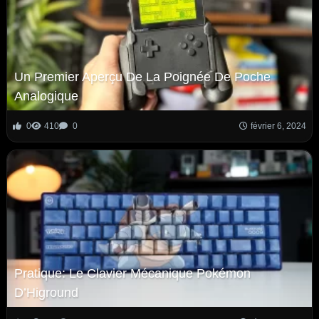
Un Premier Aperçu De La Poignée De Poche
Analogique
0
410
0
février 6, 2024
Pratique: Le Clavier Mécanique Pokémon
D’Higround