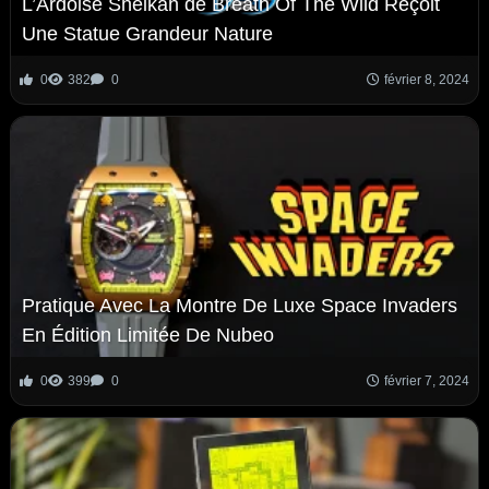
L’Ardoise Sheikah de Breath Of The Wild Reçoit
Une Statue Grandeur Nature
0
382
0
février 8, 2024
Pratique Avec La Montre De Luxe Space Invaders
En Édition Limitée De Nubeo
0
399
0
février 7, 2024