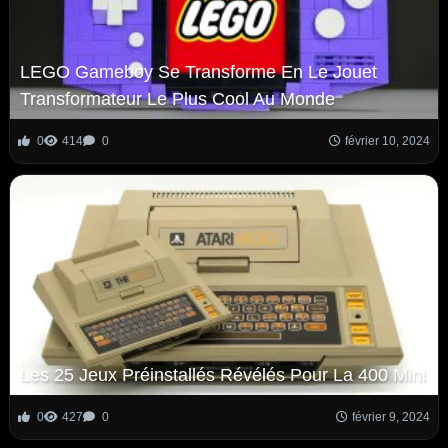
LEGO Gameboy Se Transforme En Le Jouet
Transformateur Le Plus Cool Au Monde
0
414
0
février 10, 2024
Les 25 Jeux Préinstallés Révélés Pour La 400 Mini
0
427
0
février 9, 2024