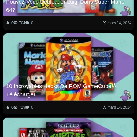
Pouvez-Vous Débloquer Luigi Dans Super Mario
64?
0
704
0
mars 14, 2024
10 Incroyables Hacks De ROM GameCube À
Télécharger
0
729
0
mars 14, 2024