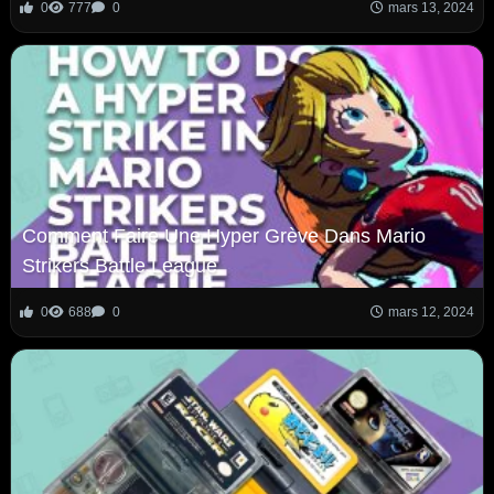
0
777
0
mars 13, 2024
Comment Faire Une Hyper Grève Dans Mario
Strikers Battle League
0
688
0
mars 12, 2024