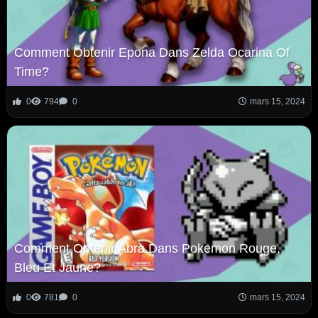
Comment Obtenir Epona Dans Zelda Ocarina Of
Time?
0
794
0
mars 15, 2024
Comment Obtenir Abra Dans Pokemon Rouge,
Bleu Et Jaune?
0
781
0
mars 15, 2024