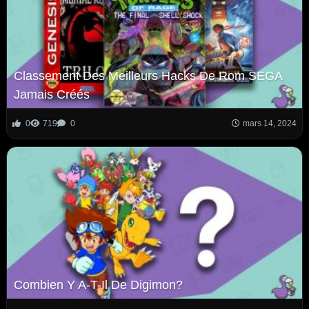
Classement Des Meilleurs Hacks De Rom SEGA
Jamais Créés
0
719
0
mars 14, 2024
Combien Y A-T-Il De Digimon?