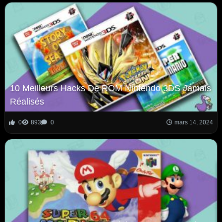
10 Meilleurs Hacks De ROM Nintendo 3DS Jamais
Réalisés
0
893
0
mars 14, 2024