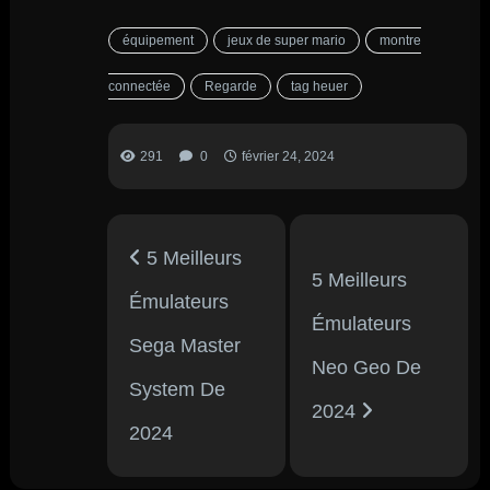
équipement
jeux de super mario
montre
connectée
Regarde
tag heuer
291
0
février 24, 2024
5 Meilleurs
5 Meilleurs
Émulateurs
Émulateurs
Sega Master
Neo Geo De
System De
2024
2024