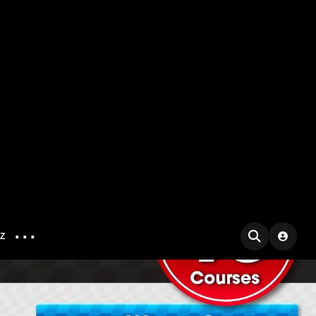
...
IZ