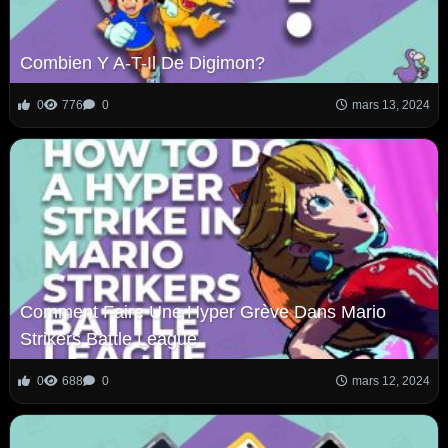
Combien Y A-T-Il De Digimon?
0
776
0
mars 13, 2024
Comment Faire Une Hyper Grève Dans Mario
Strikers Battle League
0
688
0
mars 12, 2024