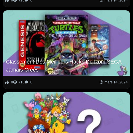
0
728
0
mars 14, 2024
Classement Des Meilleurs Hacks De Rom SEGA
Jamais Créés
0
718
0
mars 14, 2024