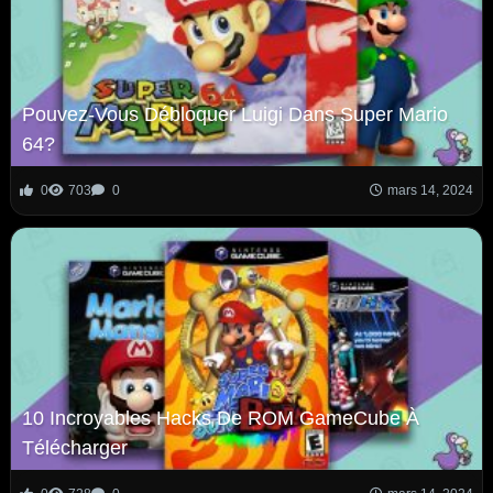
Pouvez-Vous Débloquer Luigi Dans Super Mario
64?
0
703
0
mars 14, 2024
10 Incroyables Hacks De ROM GameCube À
Télécharger