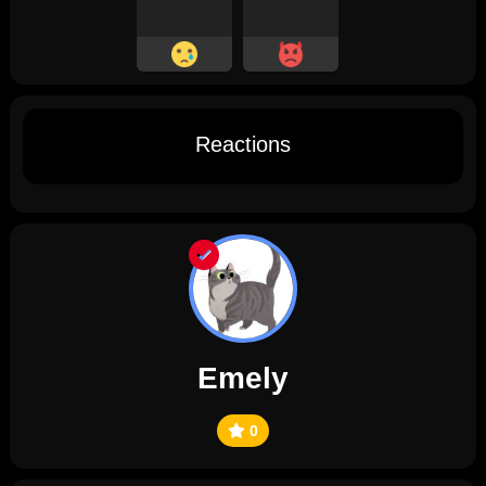
Reactions
Emely
0