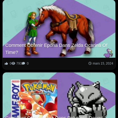
Comment Obtenir Epona Dans Zelda Ocarina Of
Time?
0
793
0
mars 15, 2024