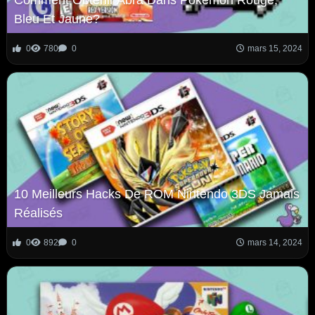
Comment Obtenir Abra Dans Pokemon Rouge,
Bleu Et Jaune?
0
780
0
mars 15, 2024
10 Meilleurs Hacks De ROM Nintendo 3DS Jamais
Réalisés
0
892
0
mars 14, 2024