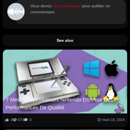
Vous devez
vous connecter
pour publier un
commentaire.
See also
7 Meilleurs Émulateurs Nintendo DS Pour Des
Performances De Qualité
0
674
0
mars 16, 2024