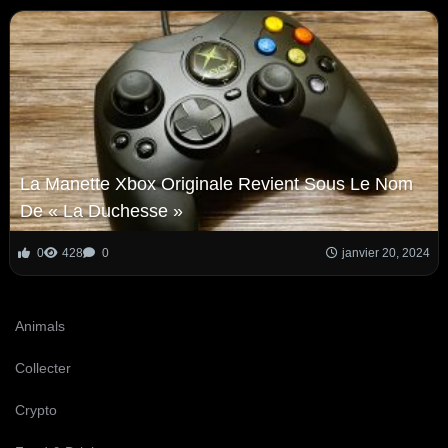
La Manette Xbox Originale Revient Sous Le Nom
De « La Duchesse »
0
428
0
janvier 20, 2024
Animals
Collecter
Crypto