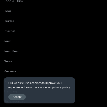
Food & Drink
Gear
Guides
Internet
Jeux
Jeux Revu
News
Reviews
Sports
Our website uses cookies to improve your
experience. Learn more about on privacy policy.
Trending
Accept
Uncategorized