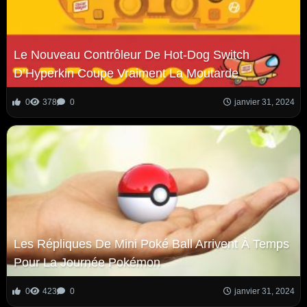
Le Nouveau Contrôleur De Hot-Dog Switch
D’Hyperkin Coupe Vraiment La Moutarde
0
378
0
janvier 31, 2024
Les Répliques De Mini Poké Ball Arrivent À Temps
Pour La Journée Pokémon
0
423
0
janvier 31, 2024