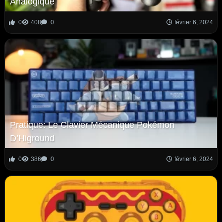
Analogique
0
408
0
février 6, 2024
Pratique: Le Clavier Mécanique Pokémon
D’Higround
0
386
0
février 6, 2024