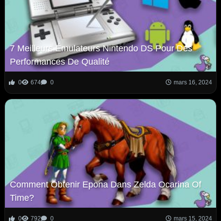
7 Meilleurs Émulateurs Nintendo DS Pour Des
Performances De Qualité
0
674
0
mars 16, 2024
Comment Obtenir Epona Dans Zelda Ocarina Of
Time?
0
792
0
mars 15, 2024