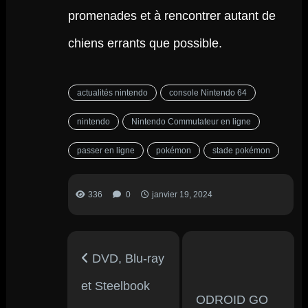
promenades et à rencontrer autant de
chiens errants que possible.
actualités nintendo
console Nintendo 64
nintendo
Nintendo Commutateur en ligne
passer en ligne
pokémon
stade pokémon
336
0
janvier 19, 2024
DVD, Blu-ray
et Steelbook
ODROID GO