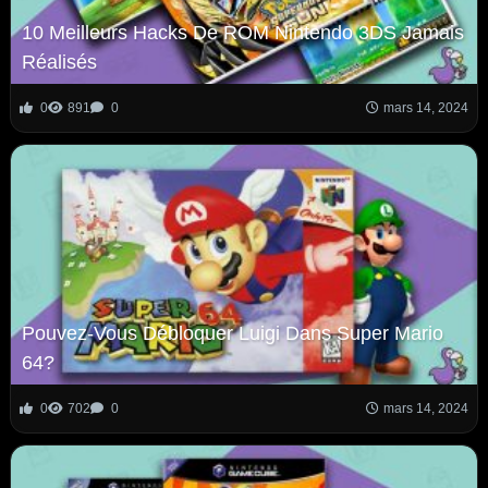
10 Meilleurs Hacks De ROM Nintendo 3DS Jamais
Réalisés
0
891
0
mars 14, 2024
Pouvez-Vous Débloquer Luigi Dans Super Mario
64?
0
702
0
mars 14, 2024