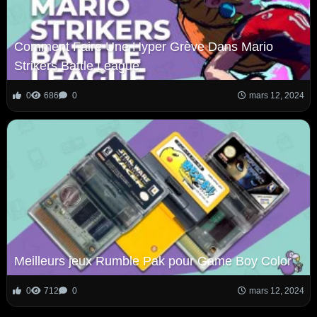
Comment Faire Une Hyper Grève Dans Mario
Strikers Battle League
0
686
0
mars 12, 2024
Meilleurs jeux Rumble Pak pour Game Boy Color
0
712
0
mars 12, 2024