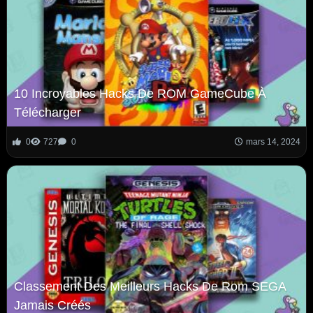
10 Incroyables Hacks De ROM GameCube À
Télécharger
0
727
0
mars 14, 2024
Classement Des Meilleurs Hacks De Rom SEGA
Jamais Créés