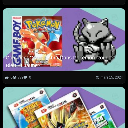
Comment Obtenir Abra Dans Pokemon Rouge,
Bleu Et Jaune?
0
779
0
mars 15, 2024