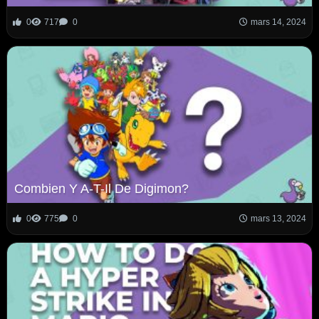
0
717
0
mars 14, 2024
Combien Y A-T-Il De Digimon?
0
775
0
mars 13, 2024