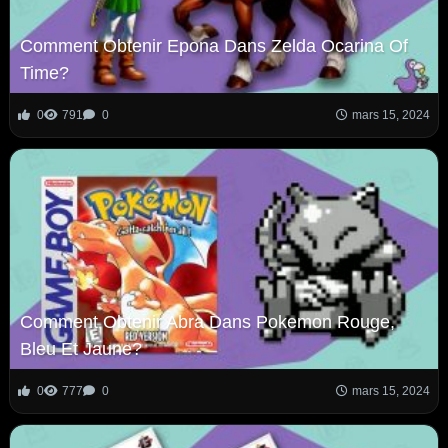
Comment Obtenir Epona Dans Zelda Ocarina Of
Time?
0
791
0
mars 15, 2024
Comment Obtenir Abra Dans Pokemon Rouge,
Bleu Et Jaune?
0
777
0
mars 15, 2024