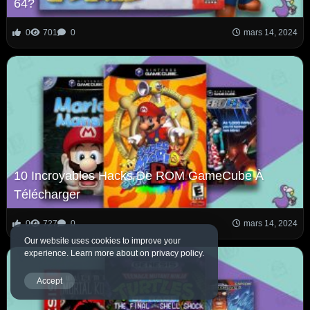
64?
0
701
0
mars 14, 2024
10 Incroyables Hacks De ROM GameCube À
Télécharger
0
727
0
mars 14, 2024
Our website uses cookies to improve your
experience. Learn more about on privacy policy.
Accept