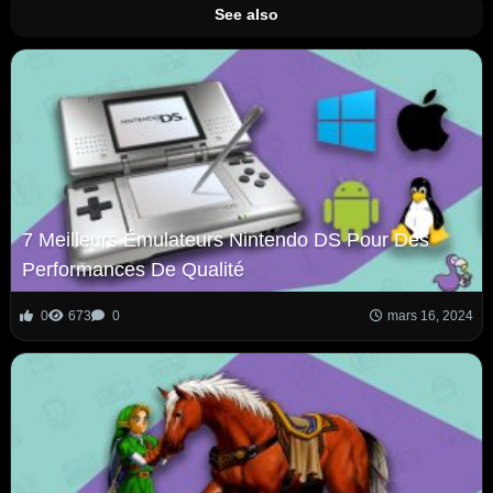
See also
7 Meilleurs Émulateurs Nintendo DS Pour Des
Performances De Qualité
0
673
0
mars 16, 2024