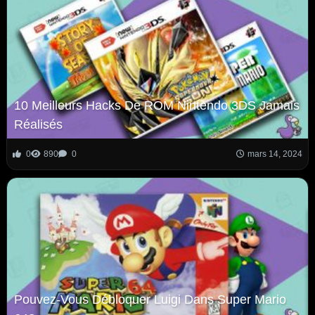
10 Meilleurs Hacks De ROM Nintendo 3DS Jamais
Réalisés
0
890
0
mars 14, 2024
Pouvez-Vous Débloquer Luigi Dans Super Mario