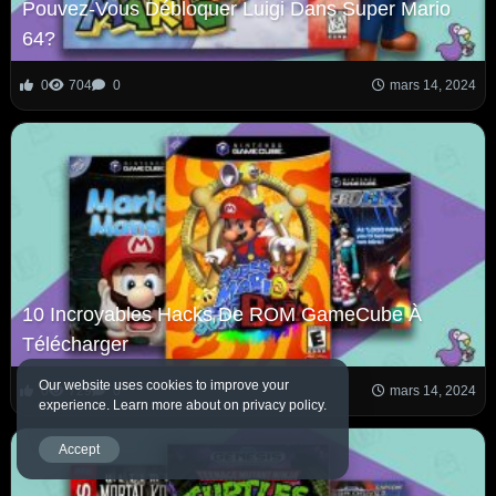
Pouvez-Vous Débloquer Luigi Dans Super Mario
64?
0
704
0
mars 14, 2024
10 Incroyables Hacks De ROM GameCube À
Télécharger
Our website uses cookies to improve your
0
729
0
mars 14, 2024
experience. Learn more about on privacy policy.
Accept