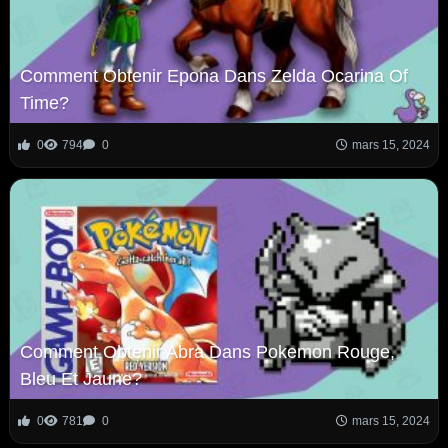
Comment Obtenir Epona Dans Zelda Ocarina Of
Time?
0
794
0
mars 15, 2024
Comment Obtenir Abra Dans Pokemon Rouge,
Bleu Et Jaune?
0
781
0
mars 15, 2024