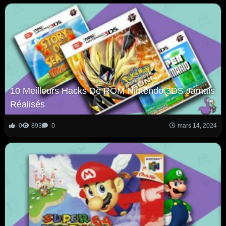
10 Meilleurs Hacks De ROM Nintendo 3DS Jamais
Réalisés
0
893
0
mars 14, 2024