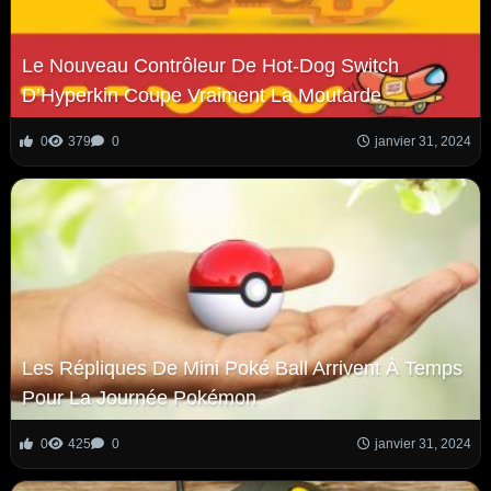
Le Nouveau Contrôleur De Hot-Dog Switch
D’Hyperkin Coupe Vraiment La Moutarde
0
379
0
janvier 31, 2024
Les Répliques De Mini Poké Ball Arrivent À Temps
Pour La Journée Pokémon
0
425
0
janvier 31, 2024