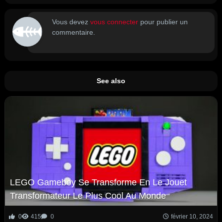
Vous devez
vous connecter
pour publier un
commentaire.
See also
LEGO Gameboy Se Transforme En Le Jouet
Transformateur Le Plus Cool Au Monde
0
415
0
février 10, 2024