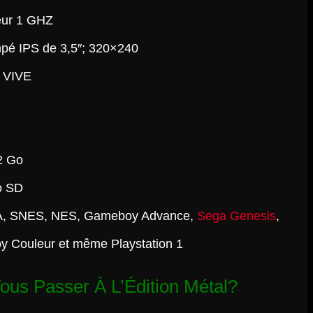
œur 1 GHZ
pé IPS de 3,5″; 320×240
 VIVE
2 Go
o SD
, SNES, NES, Gameboy Advance,
Sega Genesis
,
Couleur et même Playstation 1
ous Passer À L’Édition Métal?