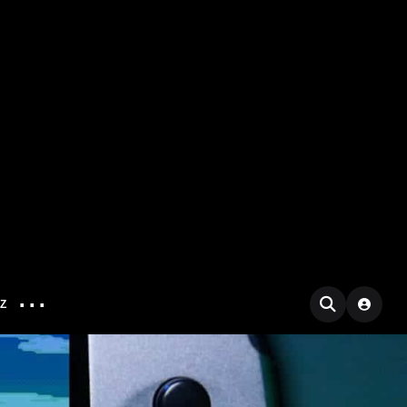
...
IZ