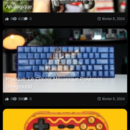
Analogique
0
410
0
février 6, 2024
Pratique: Le Clavier Mécanique Pokémon
D’Higround
0
386
0
février 6, 2024