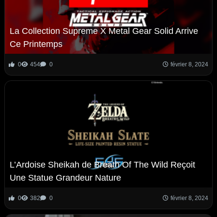
La Collection Supreme X Metal Gear Solid Arrive
Ce Printemps
0
454
0
février 8, 2024
L’Ardoise Sheikah de Breath Of The Wild Reçoit
Une Statue Grandeur Nature
0
382
0
février 8, 2024