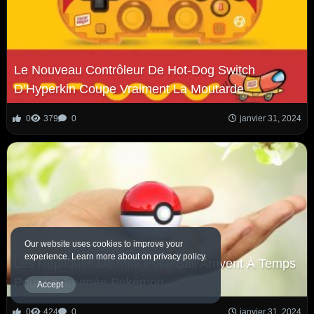
Le Nouveau Contrôleur De Hot-Dog Switch
D’Hyperkin Coupe Vraiment La Moutarde
0
379
0
janvier 31, 2024
Our website uses cookies to improve your
experience. Learn more about on privacy policy.
Les Répliques De Mini Poké Ball Arrivent À Temps
Pour La Journée Pokémon
Accept
0
424
0
janvier 31, 2024