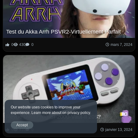
Test du Akka Arrh PSVR2-Virtuellement Parfait
0
430
0
mars 7, 2024
Our website uses cookies to improve your
experience. Learn more about on privacy policy.
Revue Data Frog SF2000-Vaut-Il 20$?
Accept
0
410
0
janvier 13, 2024