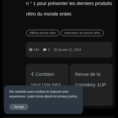
n ° 1 pour présenter les derniers produits
rétro du monde entier.
bittboy poche aller
ordinateur de poche rétro
442
0
janvier 11, 2024
Combien
Revue de la
Vaut Une N64
Gameboy 1UP
Our website uses cookies to improve your
Aujourd'Hui?
experience. Learn more about on privacy policy.
Accept