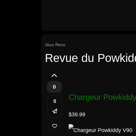
Jeux Revu
Revue du Powkid
0
Chargeur Powkidd
0
$39.99