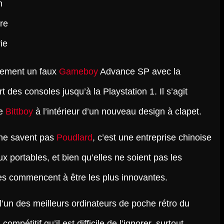
n
re
ie
alement un faux
Gameboy
Advance SP avec la
rt des consoles jusqu’à la Playstation 1. Il s’agit
he
Bittboy
à l’intérieur d’un nouveau design à clapet.
 ne savent pas
Poudlard
, c’est une entreprise chinoise
x portables, et bien qu’elles ne soient pas les
lles commencent à être les plus innovantes.
’un des meilleurs ordinateurs de poche rétro du
ompétitif qu’il est difficile de l’ignorer, surtout