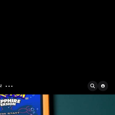
...
IZ